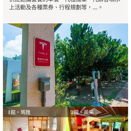
上活動及各種票券、行程規劃等，...。
1館‧瑪雅
2館‧風采