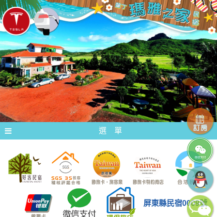
選 單
屏東縣民宿0009號